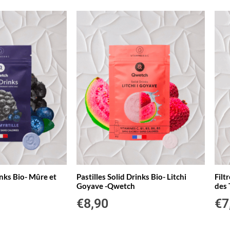
inks Bio- Mûre et
Pastilles Solid Drinks Bio- Litchi
Filt
Goyave -Qwetch
des
€
8,90
€
7