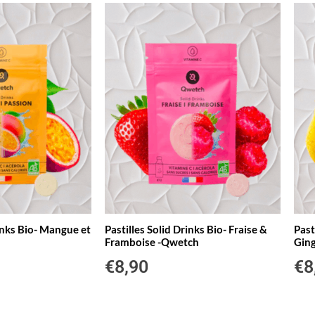
rinks Bio- Mangue et
Pastilles Solid Drinks Bio- Fraise &
Past
Framboise -Qwetch
Gin
€
8,90
€
8