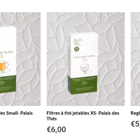
les Small- Palais
Filtres à thé jetables XS- Palais des
Regl
Thés
€
5
€
6,00