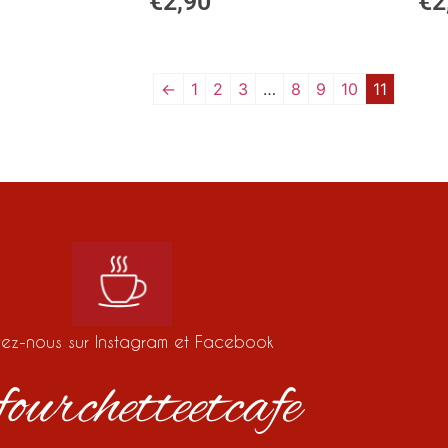
€
2,90
€
2
←
1
2
3
…
8
9
10
11
vez-nous sur Instagram et Facebook
ourchetteetcafe