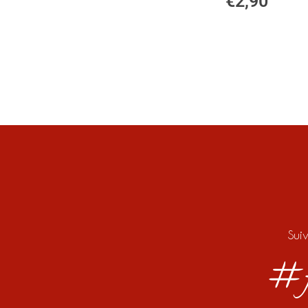
€
2,90
Sui
#f