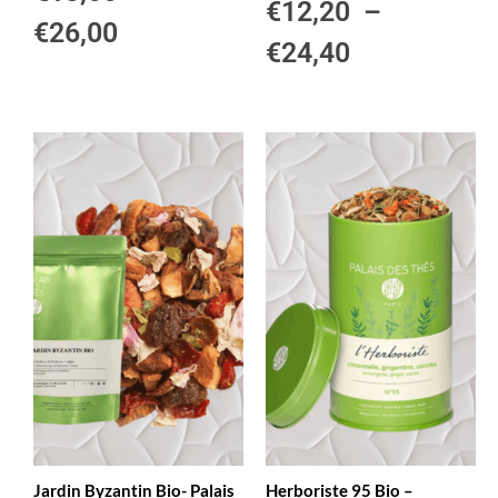
€
12,20
–
€
26,00
€
24,40
Jardin Byzantin Bio- Palais
Herboriste 95 Bio –