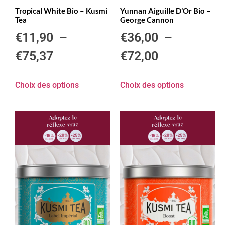
Tropical White Bio – Kusmi
Yunnan Aiguille D’Or Bio –
Tea
George Cannon
€
11,90
–
€
36,00
–
€
75,37
€
72,00
Choix des options
Choix des options