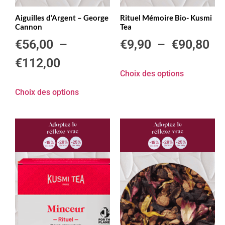
Aiguilles d’Argent – George
Rituel Mémoire Bio- Kusmi
Cannon
Tea
€
56,00
–
€
9,90
–
€
90,80
€
112,00
Choix des options
Choix des options