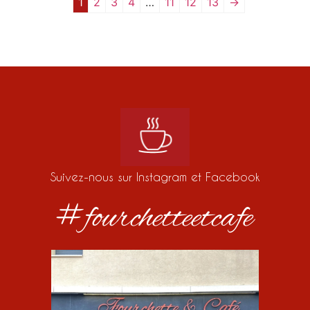
1
2
3
4
…
11
12
13
→
Suivez-nous sur Instagram et Facebook
#fourchetteetcafe