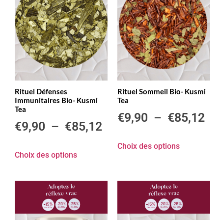
Rituel Défenses
Rituel Sommeil Bio- Kusmi
Immunitaires Bio- Kusmi
Tea
Tea
€
9,90
–
€
85,12
€
9,90
–
€
85,12
Choix des options
Choix des options