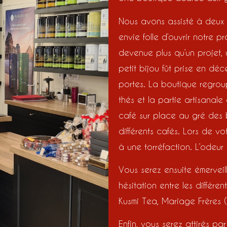
Nous avons assisté à deux p
envie folle d’ouvrir notre p
devenue plus qu’un projet, u
petit bijou fût prise en d
portes. La boutique regroup
thés et la partie artisanale
café sur place au gré des b
différents cafés. Lors de vo
à une torréfaction. L’odeur
Vous serez ensuite émerveil
hésitation entre les différ
Kusmi Tea, Mariage Frères
Enfin, vous serez attirés p