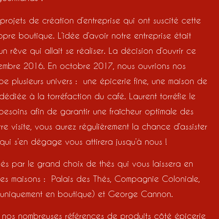
rojets de création d’entreprise qui ont suscité cette
ropre boutique. L’idée d’avoir notre entreprise était
n rêve qui allait se réaliser. La décision d’ouvrir ce
écembre 2016. En octobre 2017, nous ouvrions nos
e plusieurs univers : une épicerie fine, une maison de
 dédiée à la torréfaction du café. Laurent torréfie le
esoins afin de garantir une fraîcheur optimale des
tre visite, vous aurez régulièrement la chance d’assister
 qui s’en dégage vous attirera jusqu’à nous !
lés par le grand choix de thés qui vous laissera en
entes maisons : Palais des Thés, Compagnie Coloniale,
 (uniquement en boutique) et George Cannon.
ar nos nombreuses références de produits côté épicerie