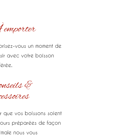
 emporter
orisez-vous un moment de
isir avec votre boisson
férée.
nseils &
cessoires
r que vos boissons soient
jours préparées de façon
imale nous vous