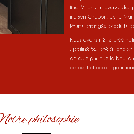
fine. Vous y trouverez des 
maison Chapon, de la Manufa
Rhums arrangés, produits de
Nous avons même créé notr
: praliné feuilleté à l’anci
adresse puisque la boutiqu
ce petit chocolat gourmand 
otre philosophie