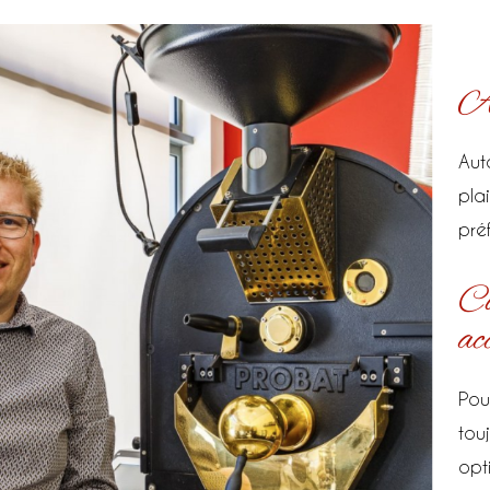
À
Aut
pla
pré
Co
ac
Pou
tou
opt