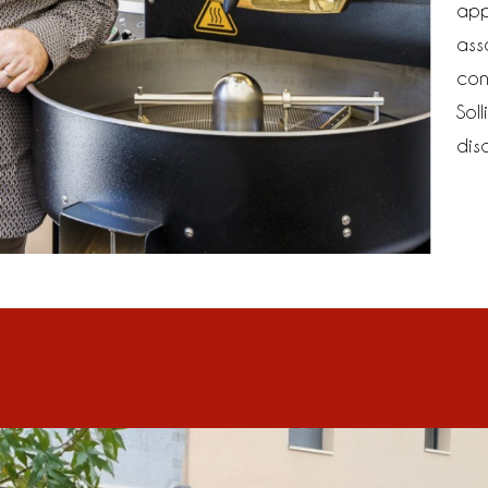
app
ass
con
Sol
dis