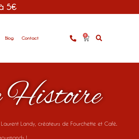
 à 5€
0
Blog
Contact
 Histoire
aurent Landy, créateurs de Fourchette et Café.
gourmands !