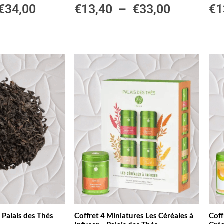
€
34,00
€
13,40
–
€
33,00
€
1
 Palais des Thés
Coffret 4 Miniatures Les Céréales à
Coff