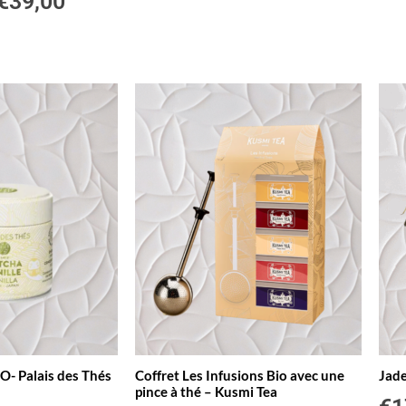
€
39,00
O- Palais des Thés
Coffret Les Infusions Bio avec une
Jade
pince à thé – Kusmi Tea