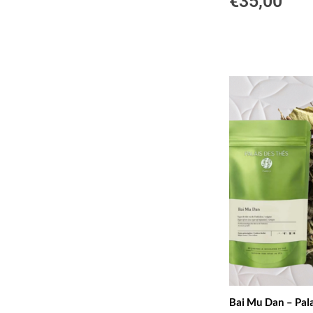
€
35,00
Bai Mu Dan – Pala