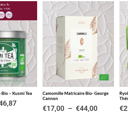
 Bio – Kusmi Tea
Camomille Matricaire Bio- George
Ryok
Cannon
Thé
46,87
€
17,00
–
€
44,00
€
2