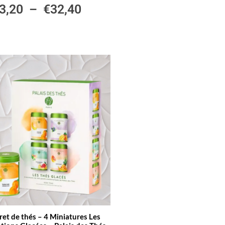
3,20
–
€
32,40
ret de thés – 4 Miniatures Les