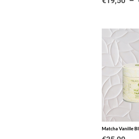
€
19,50
–
Matcha Vanille BI