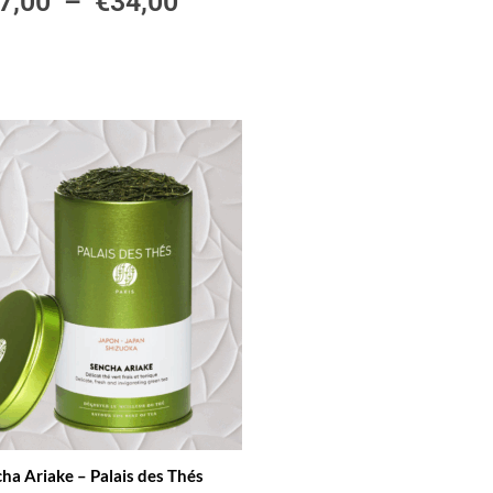
7,00
–
€
34,00
ha Ariake – Palais des Thés