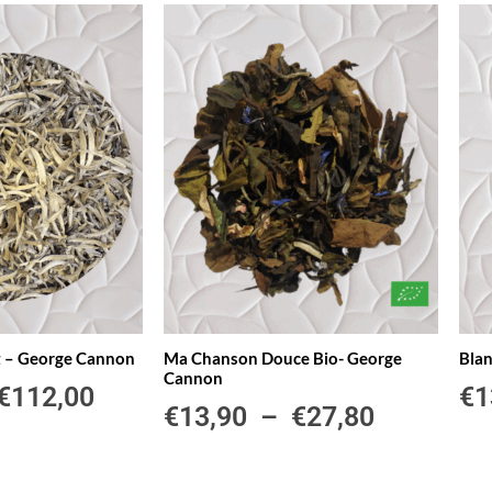
nt – George Cannon
Ma Chanson Douce Bio- George
Blan
Cannon
€
112,00
€
1
€
13,90
–
€
27,80