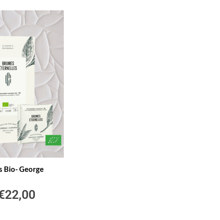
s Bio- George
€
22,00