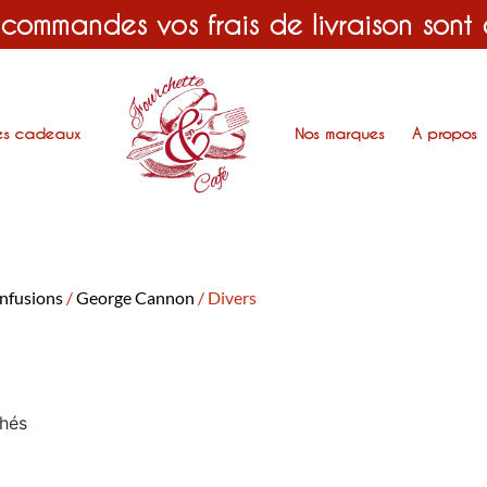
 commandes vos frais de livraison sont
es cadeaux
Nos marques
A propos
infusions
/
George Cannon
/ Divers
chés