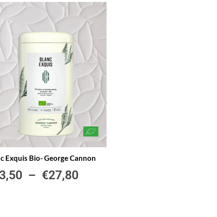
c Exquis Bio- George Cannon
3,50
–
€
27,80