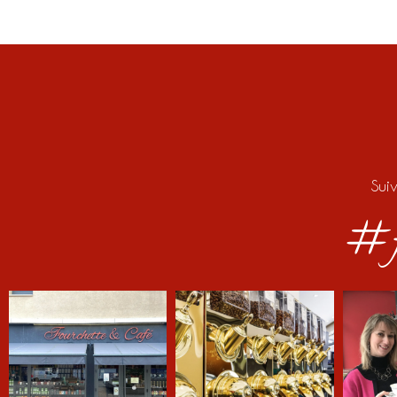
Sui
#f