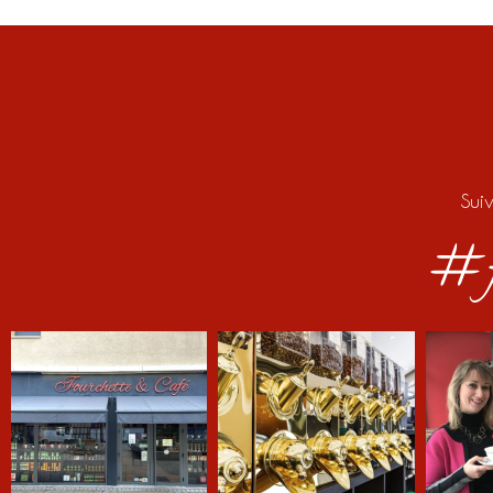
Sui
#f