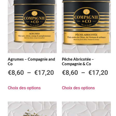
Agrumes – Compagnie and
Pêche Abricotée –
Co
Compagnie & Co
€
8,60
–
€
17,20
€
8,60
–
€
17,20
Choix des options
Choix des options