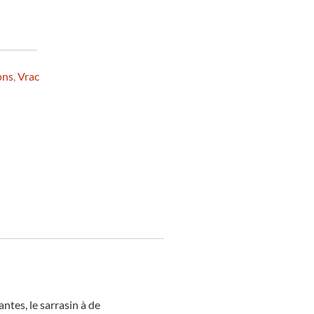
ons
,
Vrac
tes, le sarrasin à de