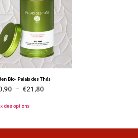
Ben Bio- Palais des Thés
0,90
–
€
21,80
x des options