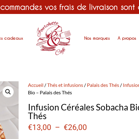
 commandes vos frais de livraison sont
es cadeaux
Nos marques
A propos
Accueil
/
Thés et infusions
/
Palais des Thés
/
Infusio
Bio – Palais des Thés
Infusion Céréales Sobacha Bio
Thés
€
13,00
–
€
26,00