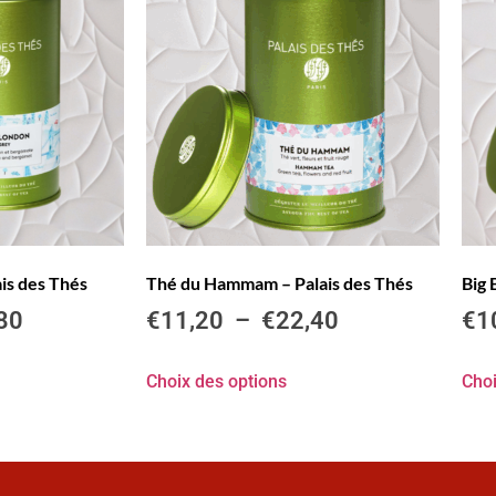
is des Thés
Thé du Hammam – Palais des Thés
Big 
80
€
11,20
–
€
22,40
€
1
Choix des options
Choi