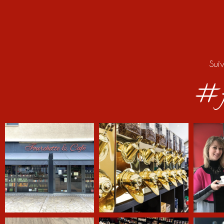
Sui
#f