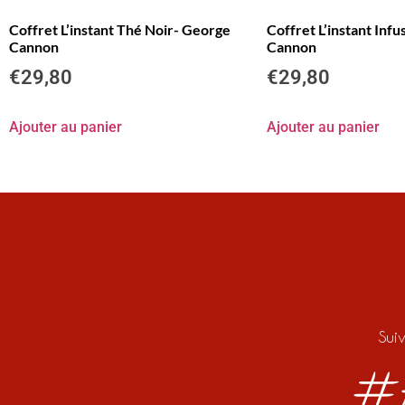
Coffret L’instant Thé Noir- George
Coffret L’instant Inf
Cannon
Cannon
€
29,80
€
29,80
Ajouter au panier
Ajouter au panier
Sui
#f