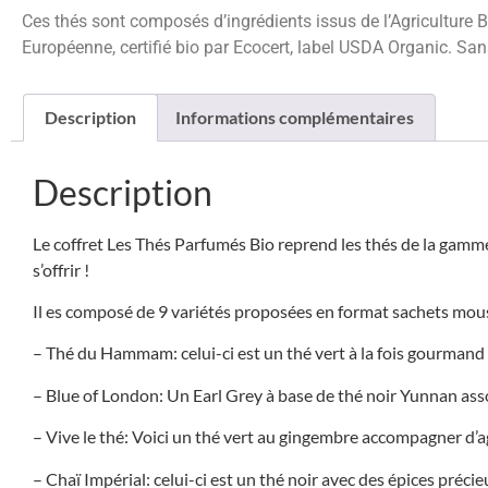
Ces thés sont composés d’ingrédients issus de l’Agriculture Bi
Européenne, certifié bio par Ecocert, label USDA Organic. Sans
Description
Informations complémentaires
Description
Le coffret Les Thés Parfumés Bio reprend les thés de la gamme 
s’offrir !
Il es composé de 9 variétés proposées en format sachets mou
– Thé du Hammam: celui-ci est un thé vert à la fois gourmand et 
– Blue of London: Un Earl Grey à base de thé noir Yunnan asso
– Vive le thé: Voici un thé vert au gingembre accompagner d’ag
– Chaï Impérial: celui-ci est un thé noir avec des épices préci