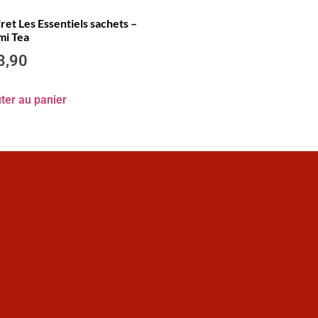
ret Les Essentiels sachets –
mi Tea
3,90
ter au panier