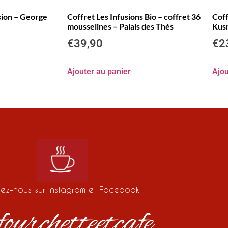
usion – George
Coffret Les Infusions Bio – coffret 36
Coff
mousselines – Palais des Thés
Kus
€
39,90
€
2
Ajouter au panier
Ajou
vez-nous sur Instagram et Facebook
ourchetteetcafe