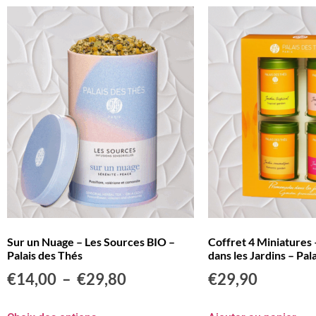
Sur un Nuage – Les Sources BIO –
Coffret 4 Miniature
Palais des Thés
dans les Jardins – Pal
€
14,00
–
€
29,80
€
29,90