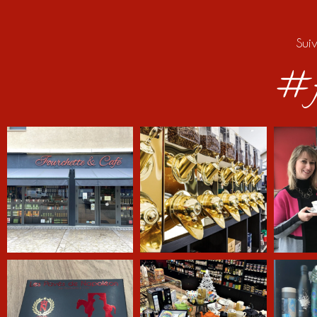
Sui
#f