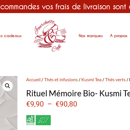
 commandes vos frais de livraison sont
es cadeaux
Nos marques
A propos
Accueil
/
Thés et infusions
/
Kusmi Tea
/
Thés verts
/ 
Rituel Mémoire Bio- Kusmi T
€
9,90
–
€
90,80