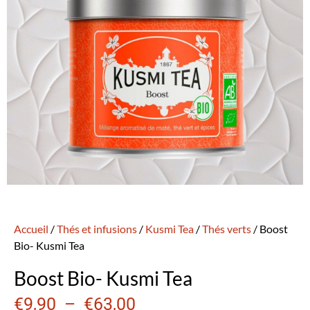
Accueil
/
Thés et infusions
/
Kusmi Tea
/
Thés verts
/ Boost
Bio- Kusmi Tea
Boost Bio- Kusmi Tea
€
9,90
–
€
63,00