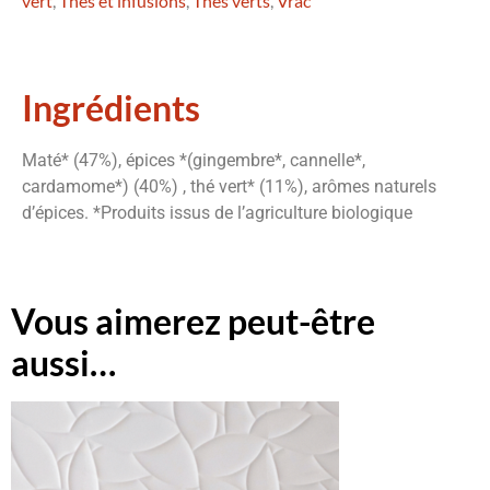
vert
,
Thés et infusions
,
Thés verts
,
Vrac
Ingrédients
Maté* (47%), épices *(gingembre*, cannelle*,
cardamome*) (40%) , thé vert* (11%), arômes naturels
d’épices. *Produits issus de l’agriculture biologique
Vous aimerez peut-être
aussi…