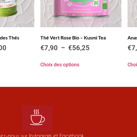
s des Thés
Thé Vert Rose Bio – Kusmi Tea
Anas
00
€
7,90
–
€
56,25
€
7
Choix des options
Choi
vez-nous sur Instagram et Facebook