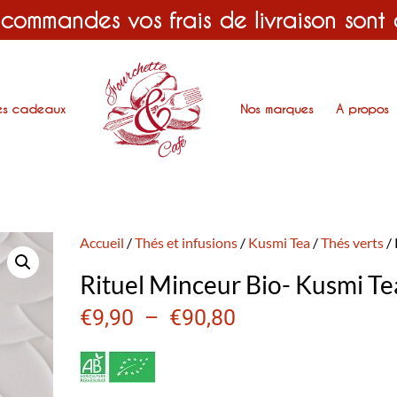
 commandes vos frais de livraison sont
es cadeaux
Nos marques
A propos
Accueil
/
Thés et infusions
/
Kusmi Tea
/
Thés verts
/ 
Rituel Minceur Bio- Kusmi Te
€
9,90
–
€
90,80