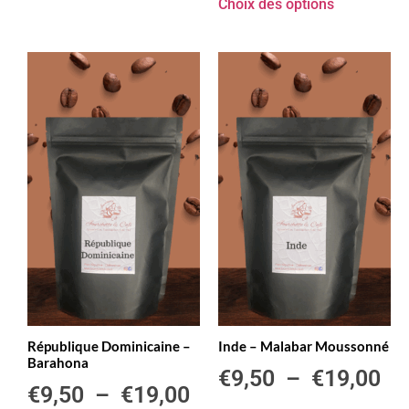
Choix des options
République Dominicaine –
Inde – Malabar Moussonné
Barahona
€
9,50
–
€
19,00
€
9,50
–
€
19,00