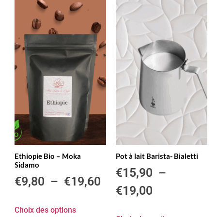
Ethiopie Bio – Moka
Pot à lait Barista- Bialetti
Sidamo
€
15,90
–
€
9,80
–
€
19,60
€
19,00
Choix des options