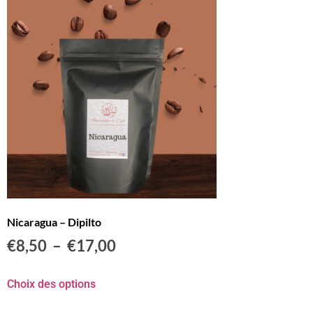
Nicaragua – Dipilto
€
8,50
–
€
17,00
Choix des options