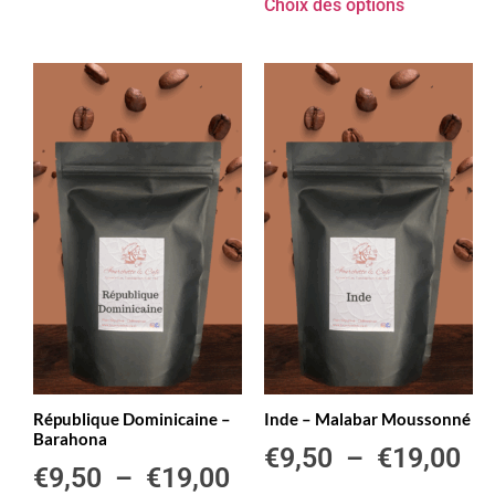
Choix des options
République Dominicaine –
Inde – Malabar Moussonné
Barahona
€
9,50
–
€
19,00
€
9,50
–
€
19,00