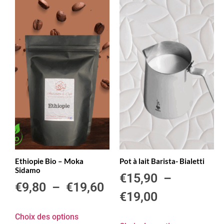
Ethiopie Bio – Moka
Pot à lait Barista- Bialetti
Sidamo
€
15,90
–
€
9,80
–
€
19,60
€
19,00
Choix des options