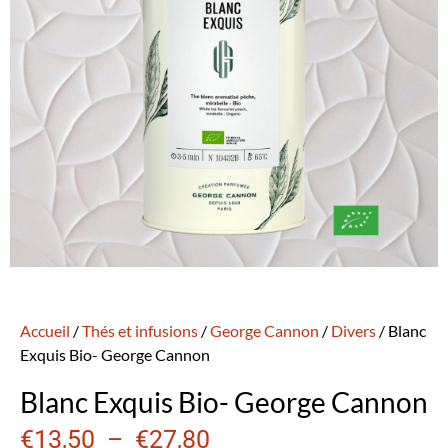
Accueil
/
Thés et infusions
/
George Cannon
/
Divers
/ Blanc
Exquis Bio- George Cannon
Blanc Exquis Bio- George Cannon
€
13,50
–
€
27,80