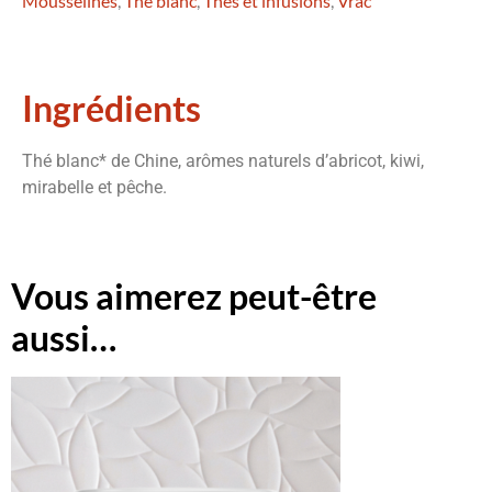
Mousselines
,
Thé blanc
,
Thés et infusions
,
Vrac
Ingrédients
Thé blanc* de Chine, arômes naturels d’abricot, kiwi,
mirabelle et pêche.
Vous aimerez peut-être
aussi…