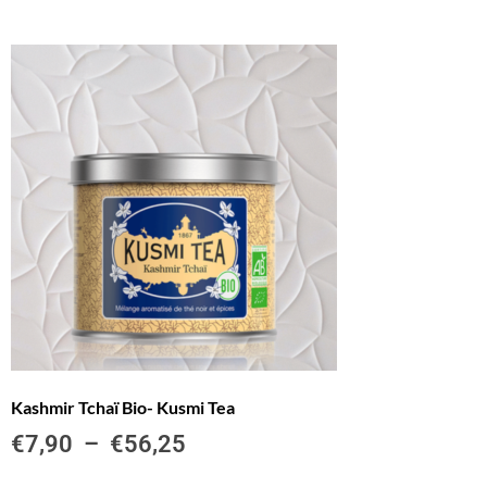
Kashmir Tchaï Bio- Kusmi Tea
€
7,90
–
€
56,25