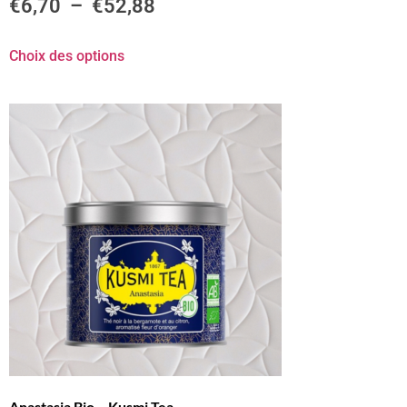
€
6,70
–
€
52,88
Choix des options
Anastasia Bio – Kusmi Tea