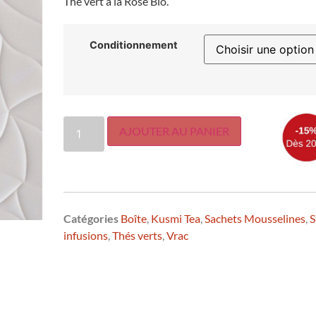
Thé vert à la Rose Bio.
Conditionnement
AJOUTER AU PANIER
Catégories
Boîte
,
Kusmi Tea
,
Sachets Mousselines
,
S
infusions
,
Thés verts
,
Vrac