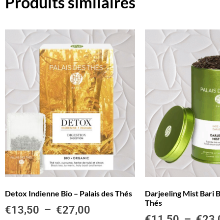
Produits similaires
Detox Indienne Bio – Palais des Thés
Darjeeling Mist Bari B
Thés
€
13,50
–
€
27,00
€
11,50
–
€
23,