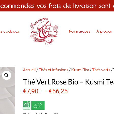
 commandes vos frais de livraison sont
es cadeaux
Nos marques
A propos
Accueil
/
Thés et infusions
/
Kusmi Tea
/
Thés verts
/ 
Thé Vert Rose Bio – Kusmi Te
€
7,90
–
€
56,25