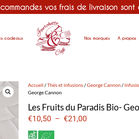
 commandes vos frais de livraison sont
es cadeaux
Nos marques
A propos
Accueil
/
Thés et infusions
/
George Cannon
/
Infusi
George Cannon
Les Fruits du Paradis Bio- G
€
10,50
–
€
21,00