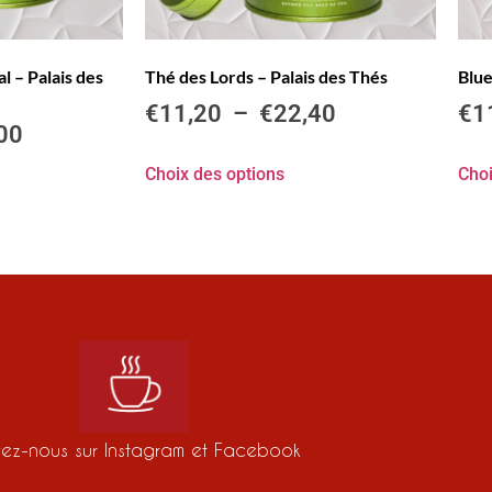
 – Palais des
Thé des Lords – Palais des Thés
Blue
€
11,20
–
€
22,40
€
1
00
Choix des options
Choi
vez-nous sur Instagram et Facebook