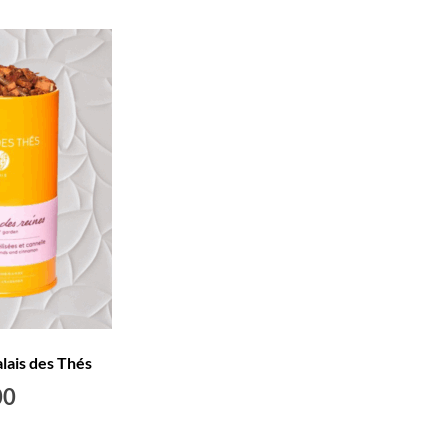
alais des Thés
00