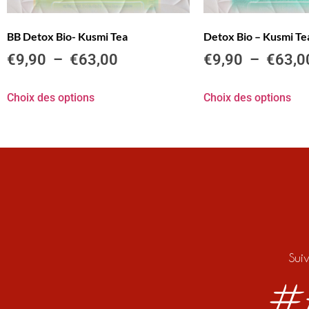
BB Detox Bio- Kusmi Tea
Detox Bio – Kusmi Te
€
9,90
–
€
63,00
€
9,90
–
€
63,0
Choix des options
Choix des options
Sui
#f