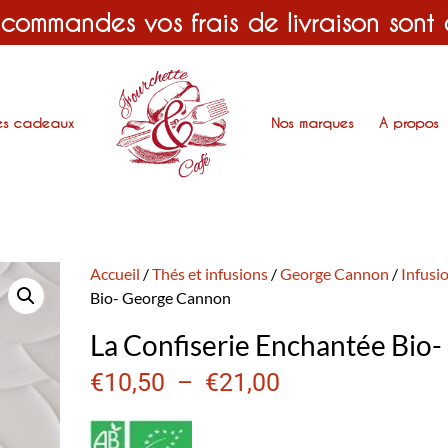
 commandes vos frais de livraison sont
es cadeaux
Nos marques
A propos
Accueil
/
Thés et infusions
/
George Cannon
/
Infusi
Bio- George Cannon
La Confiserie Enchantée Bio
€
10,50
–
€
21,00