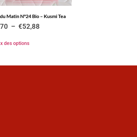
du Matin N°24 Bio – Kusmi Tea
,70
–
€
52,88
x des options