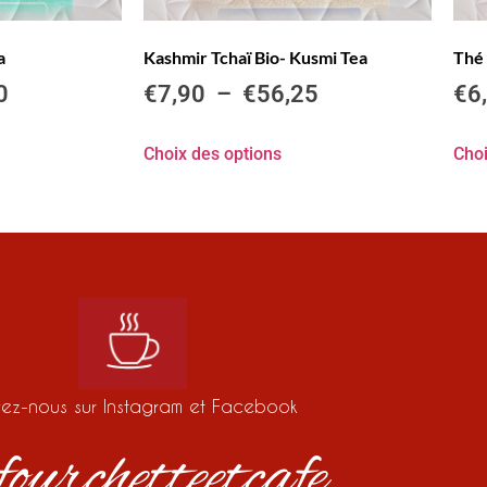
a
Kashmir Tchaï Bio- Kusmi Tea
Thé 
0
€
7,90
–
€
56,25
€
6
Choix des options
Choi
vez-nous sur Instagram et Facebook
ourchetteetcafe