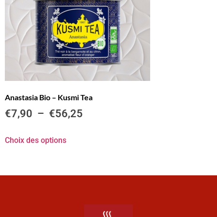
Anastasia Bio – Kusmi Tea
€
7,90
–
€
56,25
Choix des options