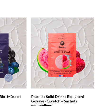
 Bio- Mûre et
Pastilles Solid Drinks Bio- Litchi
Goyave -Qwetch – Sachets
mousselines