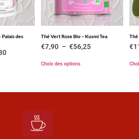
 Palais des
Thé Vert Rose Bio – Kusmi Tea
Thé 
€
7,90
–
€
56,25
€
1
80
Choix des options
Choi