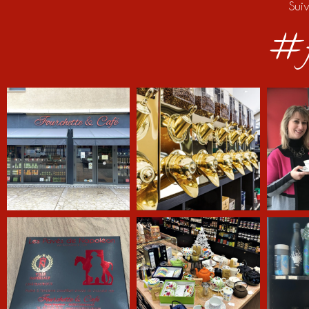
Sui
#f