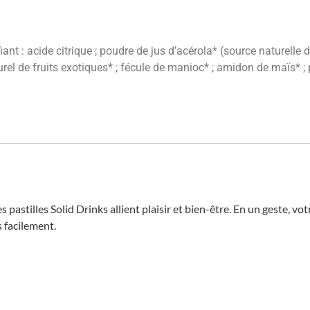
nt : acide citrique ; poudre de jus d’acérola* (source naturelle de
urel de fruits exotiques* ; fécule de manioc* ; amidon de maïs* 
astilles Solid Drinks allient plaisir et bien-être. En un geste, vo
s facilement.