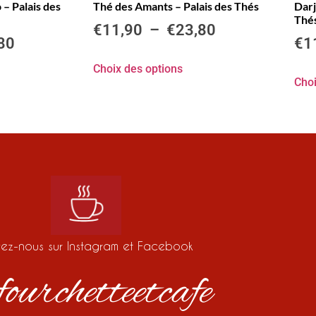
 – Palais des
Thé des Amants – Palais des Thés
Darj
Thé
€
11,90
–
€
23,80
80
€
1
Choix des options
Choi
vez-nous sur Instagram et Facebook
ourchetteetcafe