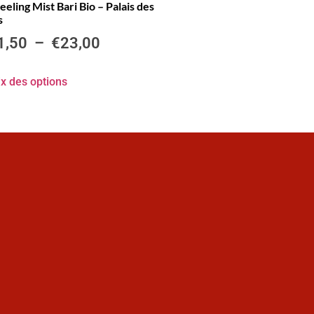
eeling Mist Bari Bio – Palais des
s
1,50
–
€
23,00
x des options