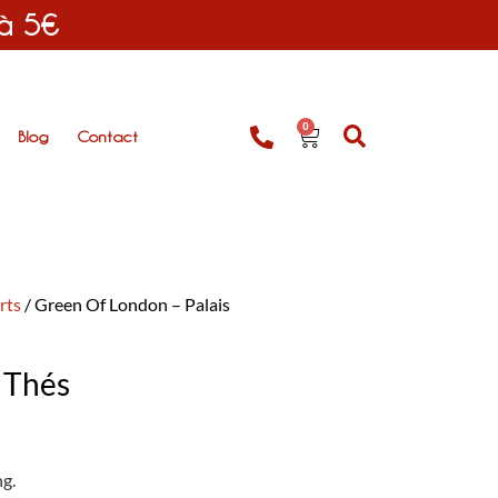
 à 5€
0
Blog
Contact
rts
/ Green Of London – Palais
 Thés
ng.