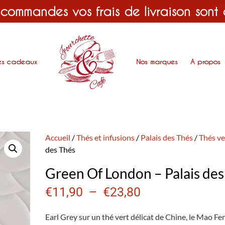
 commandes vos frais de livraison sont
es cadeaux
Nos marques
A propos
Accueil
/
Thés et infusions
/
Palais des Thés
/
Thés ve
des Thés
Green Of London – Palais des
€
11,90
–
€
23,80
Earl Grey sur un thé vert délicat de Chine, le Mao Fe