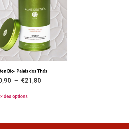
Ben Bio- Palais des Thés
0,90
–
€
21,80
x des options