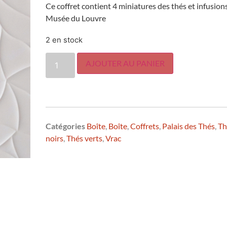
Ce coffret contient 4 miniatures des thés et infusion
Musée du Louvre
2 en stock
AJOUTER AU PANIER
Catégories
Boîte
,
Boîte
,
Coffrets
,
Palais des Thés
,
Th
noirs
,
Thés verts
,
Vrac