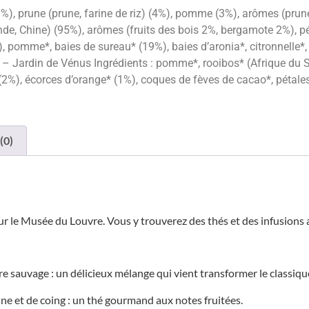
9%), prune (prune, farine de riz) (4%), pomme (3%), arômes (prune
Inde, Chine) (95%), arômes (fruits des bois 2%, bergamote 2%), pé
 pomme*, baies de sureau* (19%), baies d’aronia*, citronnelle*,
vre – Jardin de Vénus Ingrédients : pomme*, rooibos* (Afrique du 
 (2%), écorces d’orange* (1%), coques de fèves de cacao*, pétale
(0)
pour le Musée du Louvre. Vous y trouverez des thés et des infusion
 sauvage : un délicieux mélange qui vient transformer le classiqu
ne et de coing : un thé gourmand aux notes fruitées.