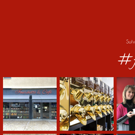
Sui
#f