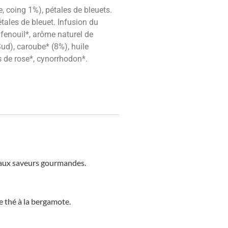
, coing 1%), pétales de bleuets.
tales de bleuet. Infusion du
 fenouil*, arôme naturel de
Sud), caroube* (8%), huile
s de rose*, cynorrhodon*.
s aux saveurs gourmandes.
e thé à la bergamote.